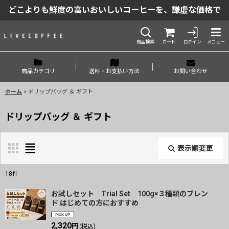
どこよりも鮮度の高いおいしいコーヒーを、謙虚な価格で
商品検索
カート
ログイン
メニュー
商品カテゴリ
送料・お支払い方法
お問い合わせ
ホーム
>
ドリップバッグ ＆ ギフト
ドリップバッグ ＆ ギフト
表示順変更
閉じる
18
件
表示数
:
お試しセット Trial Set 100g×３種類のブレン
ド はじめての方におすすめ
並び順
:
2,320
円
(税込)